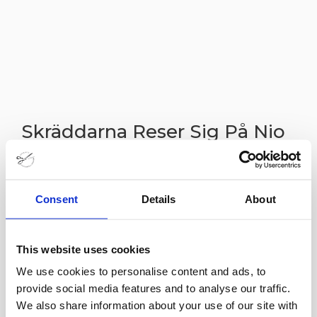
Skräddarna Reser Sig På Nio
28 nov
Dag Granath och Saman Amel, grundare av Atelier
Consent
Details
About
Saman Amel.
Från att ha varit en bransch på utdöende upplever
This website uses cookies
den svenska skräddarbranschen nu en renässans
We use cookies to personalise content and ads, to
provide social media features and to analyse our traffic.
när allt fler intresserar sig för ”långsamt mode”
We also share information about your use of our site with
och låter sy upp unika plagg.