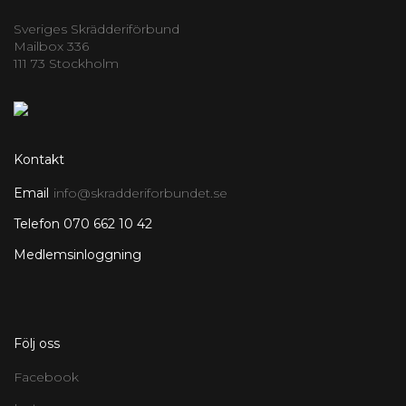
Sveriges Skrädderiförbund
Mailbox 336
111 73 Stockholm
Kontakt
Email
info@skradderiforbundet.se
Telefon 070 662 10 42
Medlemsinloggning
Följ oss
Facebook