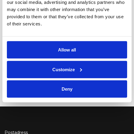
our social media, advertising and analytics partners who
På det anrika skrädderiet A.W. Bauer & Co i
may combine it with other information that you’ve
provided to them or that they’ve collected from your use
Stockholm har måttbeställda kostymer och andra
of their services.
herrplagg sytts upp för hand i över 150 år.
Skräddarna reser sig på nio
Allow all
Av CAROLINE ÅKERLUND
Publicerad: 17 oktober 2017, 14:58
Customize
I
Se Alla Nyheter
Deny
Postadress