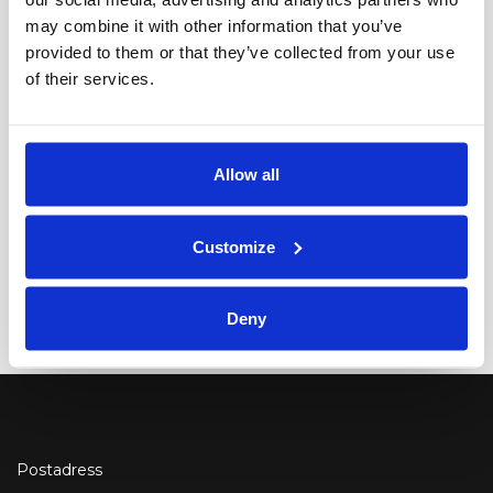
De har ingen sömnadsutbildning men har sytt
may combine it with other information that you’ve
sedan de var barn. Nu jobbar nyanlända skräddare
provided to them or that they’ve collected from your use
från Syrien i en ny sömnadsateljé på Strandvägen
of their services.
Textilarbetarna blev skräddare på Östermalm
Publicerad 20:55, 19 nov 2017
Allow all
Skräddarsytt jobb för nyanlända
Customize
I
Se Alla Nyheter
Deny
Postadress