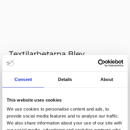
Textilarbetarna Blev
Skräddare På Östermalm
29 nov
Consent
Details
About
Nyanlända. Shakib Aloto och Abdelhana Mahmod
har fått jobb på Svenskt Tenns ateljé på
This website uses cookies
Östermalm.
We use cookies to personalise content and ads, to
provide social media features and to analyse our traffic.
Foto: Sacharias Källdén
We also share information about your use of our site with
our social media, advertising and analytics partners who