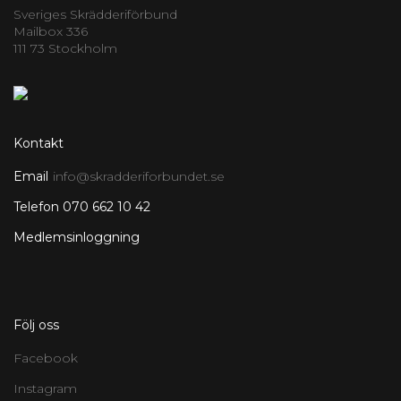
Sveriges Skrädderiförbund
Mailbox 336
111 73 Stockholm
Kontakt
Email
info@skradderiforbundet.se
Telefon 070 662 10 42
Medlemsinloggning
Följ oss
Facebook
Instagram