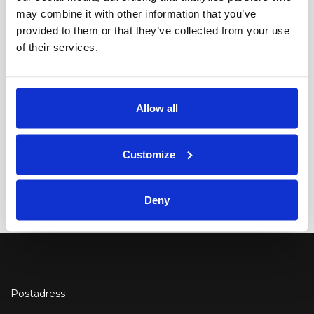
inklusive CHANEL, Dior, Valentino etc.
may combine it with other information that you’ve
provided to them or that they’ve collected from your use
Utställningen fokuserar på hennes
of their services.
modefotografier. Pågår tom 9/9-18 på Fotografiska
Museet i Stockholm. Fotografi av Cathleen
Naundorf
Allow all
Cathleen Naundorf
I
Se Alla Utställningar
Customize
Deny
Postadress