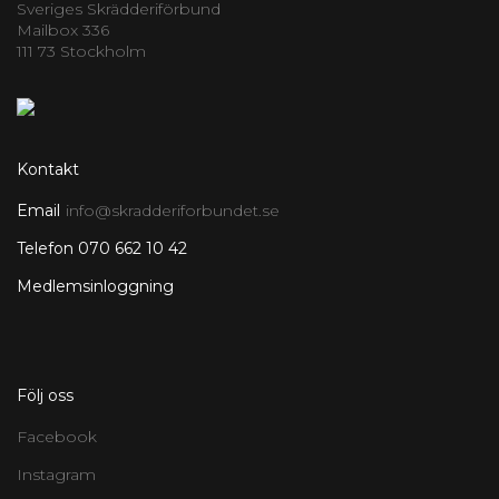
Sveriges Skrädderiförbund
Mailbox 336
111 73 Stockholm
Kontakt
Email
info@skradderiforbundet.se
Telefon 070 662 10 42
Medlemsinloggning
Följ oss
Facebook
Instagram