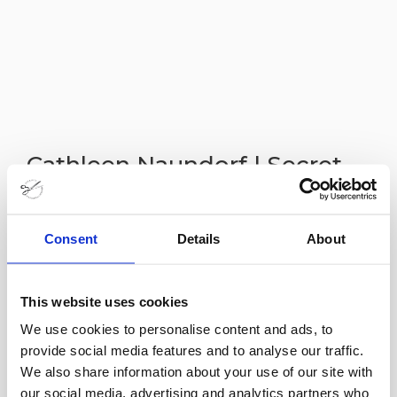
Cathleen Naundorf | Secret
Times
29 jul
Consent
Details
About
I Cathleen Naundorfs värld står aldrig någonting
stilla. Allt rör sig i energiska, eleganta cirklar som
This website uses cookies
skapar en dynamisk spiral av händelser som alltid
We use cookies to personalise content and ads, to
provide social media features and to analyse our traffic.
visar vägen framåt. Hon har i över 20 år arbetat
We also share information about your use of our site with
med legendariska haute couture-modehus
our social media, advertising and analytics partners who