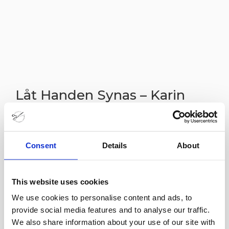
Låt Handen Synas – Karin
Bergöö Larsson
23 jun
Consent
Details
About
Låt handen synas – Karin Bergöö Larsson
Karin skapade hemmet vi alla känner från Carl
This website uses cookies
Larssons kända konstverk. Hennes lekfulla
We use cookies to personalise content and ads, to
design och färgsprakande textilier var djärva,
provide social media features and to analyse our traffic.
We also share information about your use of our site with
moderna och före sin tid. I sommar visar vi Carl