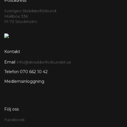
Postadress
Sveriges Skrädderiförbund
Mailbox 336
111 73 Stockholm
Kontakt
Email
info@skradderiforbundet.se
Telefon 070 662 10 42
Medlemsinloggning
Följ oss
Facebook