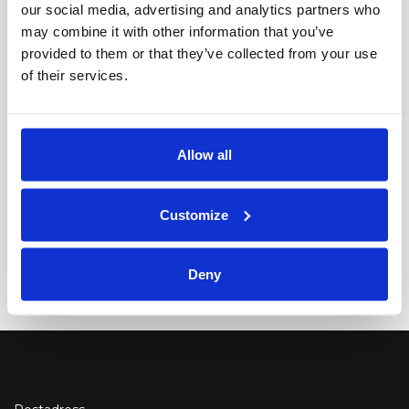
our social media, advertising and analytics partners who
Larsson-gårdens stora utställning om Karins liv
may combine it with other information that you’ve
och trendsättande stil till Bosjökloster.
provided to them or that they’ve collected from your use
of their services.
Utställningen visas på Bosjökloster i Höör till den
Allow all
21 september 2025
bosjokloster.se
Customize
I
Se Alla Utställningar
Deny