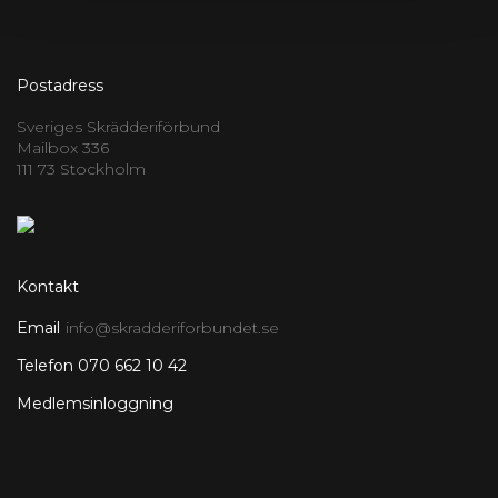
Postadress
Sveriges Skrädderiförbund
Mailbox 336
111 73 Stockholm
Kontakt
Email
info@skradderiforbundet.se
Telefon 070 662 10 42
Medlemsinloggning