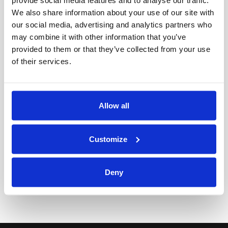
provide social media features and to analyse our traffic.
största namn finns representerade bl a Dior, Yves
We also share information about your use of our site with
Saint Laurent, Hubert de Givenchy med flera,
our social media, advertising and analytics partners who
may combine it with other information that you’ve
Thielska Galleriet
tom 1/10-17. Foto Johanna Wulff
provided to them or that they’ve collected from your use
of their services.
Christian Dior 1948, Vagn Hattsalong 50/60-tal
Köpenhamn. Foto Johanna Wulff
Allow all
Tonie Lewenhaupt. Foto: Röhsska museet /
Customize
Mikael Lammgård
I
Se Alla Utställningar
Deny