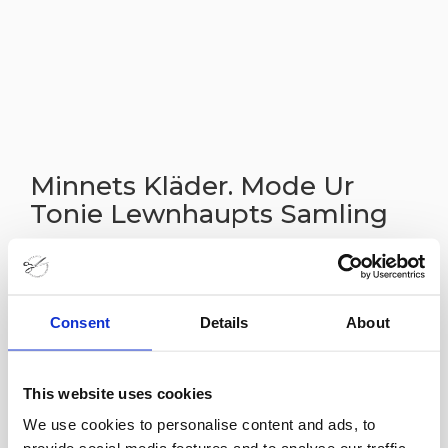
Minnets Kläder. Mode Ur
Tonie Lewnhaupts Samling
27 jul
För första gången i Stockholm visas stylisten och
Consent
Details
About
dräkthistorikern Tonie Lewenhaupts samling av
Haute Couture kläder från 1900-talet. Kläderna
This website uses cookies
berättar träffsäkert om sin samtid men är också
We use cookies to personalise content and ads, to
fantastiska konstverk. Några av modehistoriens